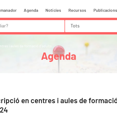
omanador
Agenda
Notícies
Recursos
Publicacion
Tots
tres i aules de formació d'adults...
Agenda
ripció en centres i aules de formació 
024