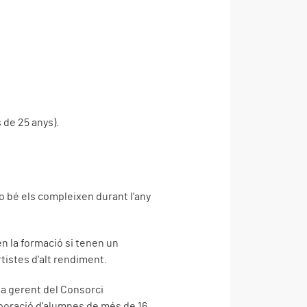
s de 25 anys).
o bé els compleixen durant l'any
n la formació si tenen un
tistes d'alt rendiment.
 la gerent del Consorci
rporació d'alumnes de més de 16