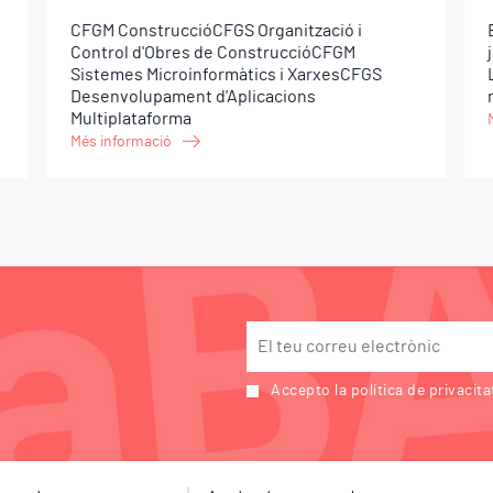
CFGM ConstruccióCFGS Organització i
Control d'Obres de ConstruccióCFGM
Sistemes Microinformàtics i XarxesCFGS
Desenvolupament d'Aplicacions
Multiplataforma
Més informació
Accepto la política de privacita