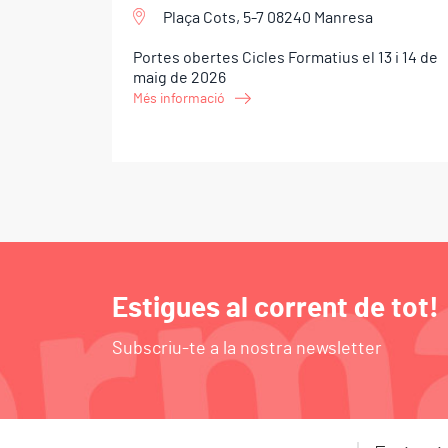
Plaça Cots, 5-7 08240 Manresa
Portes obertes Cicles Formatius el 13 i 14 de
maig de 2026
Més informació
Estigues al corrent de tot!
Subscriu-te a la nostra newsletter