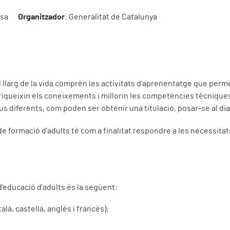
esa
Organitzador
: Generalitat de Catalunya
l llarg de la vida comprèn les activitats d’aprenentatge que per
iqueixin els coneixements i millorin les competències tècniques 
s diferents, com poden ser obtenir una titulació, posar-se al di
de formació d’adults té com a finalitat respondre a les necessit
d'educació d'adults és la següent:
alà, castellà, anglès i francès);