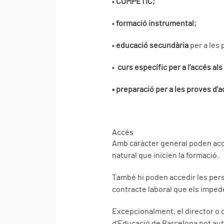
•
COMPETIC;
•
formació instrumental;
•
educació secundària
per a les
•
curs específic per a l’accés al
• preparació per a les proves d’
Accés
Amb caràcter general poden acce
natural que inicien la formació.
També hi poden accedir les pers
contracte laboral que els impede
Excepcionalment, el director o d
d'Educació de Barcelona pot auto