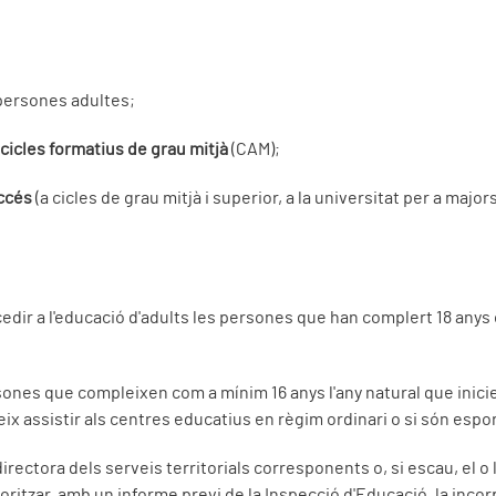
 persones adultes;
s cicles formatius de grau
mitjà
(CAM);
accés
(a cicles de grau mitjà i superior, a la universitat per a major
dir a l'educació d'adults les persones que han complert 18 anys 
ones que compleixen com a mínim 16 anys l'any natural que inicie
ix assistir als centres educatius en règim ordinari o si són espor
irectora dels serveis territorials corresponents o, si escau, el o
ritzar, amb un informe previ de la Inspecció d'Educació, la inco