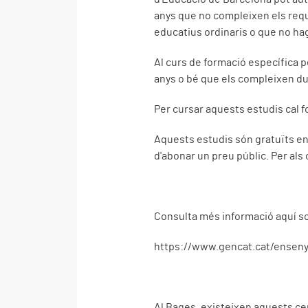
anys que no compleixen els requ
educatius ordinaris o que no hag
Al curs de formació específica p
anys o bé que els compleixen dur
Per cursar aquests estudis cal f
Aquests estudis són gratuïts en
d'abonar un preu públic. Per als 
Consulta més informació aquí sob
https://www.gencat.cat/ensen
Al Bages, existeixen aquests ce