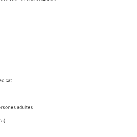
ec.cat
ersones adultes
fa)