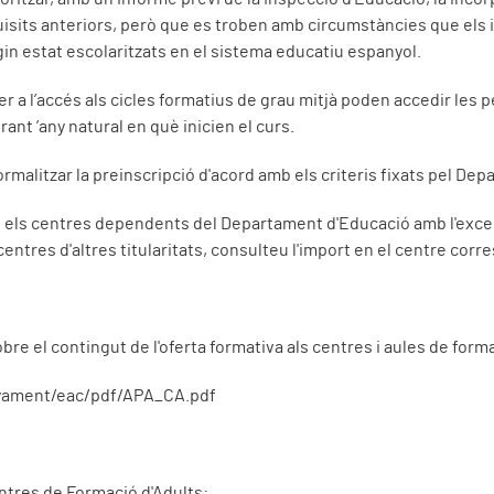
isits anteriors, però que es troben amb circumstàncies que els 
in estat escolaritzats en el sistema educatiu espanyol.
er a l’accés als cicles formatius de grau mitjà poden accedir les
ant ’any natural en què inicien el curs.
ormalitzar la preinscripció d'acord amb els criteris fixats pel De
 els centres dependents del Departament d'Educació amb l'excepc
centres d'altres titularitats, consulteu l'import en el centre cor
re el contingut de l'oferta formativa als centres i aules de forma
yament/eac/pdf/APA_CA.pdf
ntres de Formació d'Adults: