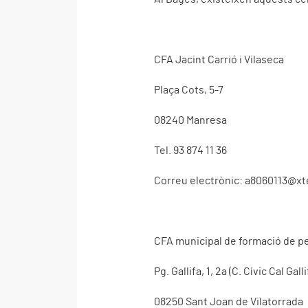
CFA Jacint Carrió i Vilaseca
Plaça Cots, 5-7
08240 Manresa
Tel. 93 874 11 36
Correu electrònic:
a8060113@xt
CFA municipal de formació de p
Pg. Gallifa, 1, 2a (C. Cívic Cal Galli
08250 Sant Joan de Vilatorrada