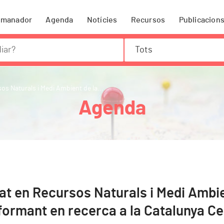
omanador
Agenda
Notícies
Recursos
Publicacion
Tots
os Naturals i Medi Ambient de la...
Agenda
at en Recursos Naturals i Medi Ambi
formant en recerca a la Catalunya Ce