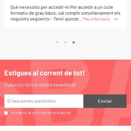
Què necessito per accedir-hi Per accedir a un cicle
formatiu de grau bàsic, cal complir simultàniament els
m=email&utm_source=mktcloudEn
requisits següents:- Tenir quinze...
Més informació
Estigues al corrent de tot!
Subscriu-te a la nostra newsletter
Accepto la política de privacitat