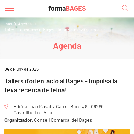
forma
BAGES
Inici
Agenda
Tallers d'orientació al Bages - Impulsa la teva recerca de...
Agenda
04 de juny de 2025
Tallers d'orientació al Bages - Impulsa la
teva recerca de feina!
Edifici Joan Masats. Carrer Burés, 8 - 08296,
Castellbell i el Vilar
Organitzador
: Consell Comarcal del Bages