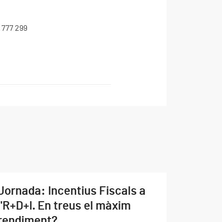
8 777 299
Jornada: Incentius Fiscals a
l'R+D+I. En treus el màxim
rendiment?