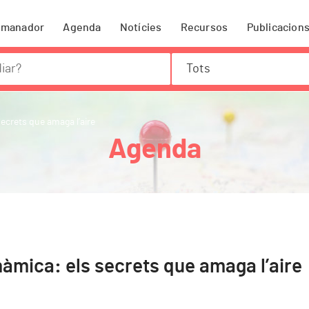
omanador
Agenda
Notícies
Recursos
Publicacion
Tots
ecrets que amaga l’aire
Agenda
nàmica: els secrets que amaga l’aire