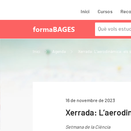
Inici
Cursos
Rec
Inici
Agenda
Xerrada: L’aerodinàmica: els s
16 de novembre de 2023
Xerrada: L’aerodi
Setmana de la Ciència