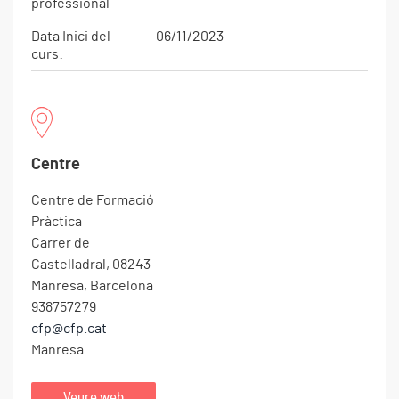
professional
Data Inici del
06/11/2023
curs:
Centre
Centre de Formació
+
Pràctica
−
Carrer de
Castelladral, 08243
Manresa, Barcelona
938757279
cfp@cfp.cat
Manresa
Veure web