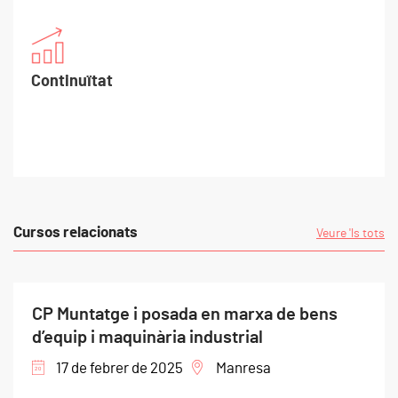
Continuïtat
Cursos relacionats
Veure 'ls tots
Màster MU en Disseny i Gestió
d'Instal•lacions Industrials
07 de setembre de 2026
Manresa