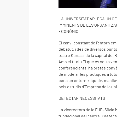
LA UNIVERSITAT APLEGA UN C
IMMINENTS DE LES ORGANITZA
ECONÒMIC
El canvi constant de l’entorn em
debatut, i des de diversos punts
teatre Kursaal de la capital del
Amb el títol «El que es veu a ven
conferenciants, ha pretès convè
de modelar les pràctiques a tots el
per a un entorn «líquid», manlle
pels estudis d’Empresa de la un
DETECTAR NECESSITATS
La vicerectora de la FUB, Sílvia 
fundacional del centre, «detectar