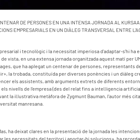
ENTENAR DE PERSONES EN UNA INTENSA JORNADA AL KURSAA
CIONS EMPRESARIALS EN UN DIÀLEG TRANSVERSAL ENTRE L'AC
presarial i tecnològic i la necessitat imperiosa d’adaptar-s’hi ha
 de vista, en una extensa jornada organitzada aquest matí per UMa
 Bages, que ha aplegat un centenar de persones, representants del 
ir», la trobada, constituïda per diverses ponències i un diàleg cr
ncer els assistents, amb arguments extrets de diferents entorns
s nivells de l’empresa (des del relat fins a intel·ligencia artificial
vant la il·lustrativa metàfora de Zygmunt Bauman, l’autor més cit
iversitat manresana.
Mas, ha deixat clares en la presentació de la jornada les intencion
 les necessitats del territori i aportar-hi solucions», ha recorda