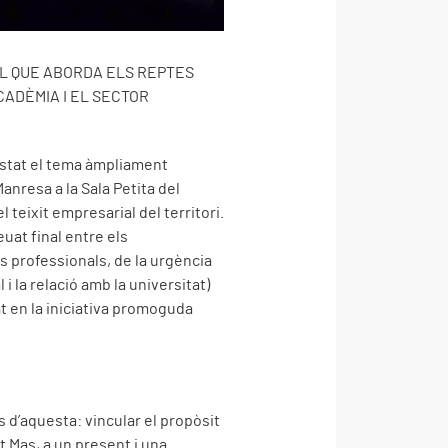
L QUE ABORDA ELS REPTES
ADÈMIA I EL SECTOR
 estat el tema àmpliament
nresa a la Sala Petita del
teixit empresarial del territori.
euat final entre els
 professionals, de la urgència
 i la relació amb la universitat)
at en la iniciativa promoguda
s d’aquesta: vincular el propòsit
t Mas, a un present i una