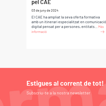
pel CAE
03 de juny de 2024
El CAE ha ampliat la seva oferta formativa
amb un itinerari especialitzat en comunicaci
digital pensat per a persones, entitats...
Més
informació
Estigues al corrent de tot!
Subscriu-te a la nostra newsletter