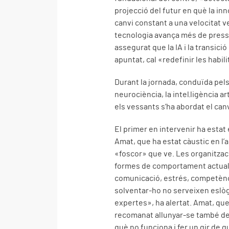
projecció del futur en què la in
canvi constant a una velocitat v
tecnologia avança més de press
assegurat que la IA i la transici
apuntat, cal «redefinir les habi
Durant la jornada, conduïda pels
neurociència, la intel·ligència ar
els vessants s’ha abordat el canv
El primer en intervenir ha estat 
Amat, que ha estat càustic en l’
«foscor» que ve. Les organitzac
formes de comportament actual ac
comunicació, estrés, competència
solventar-ho no serveixen eslò
expertes», ha alertat. Amat, que
recomanat allunyar-se també de 
què no funciona i fer un gir de g