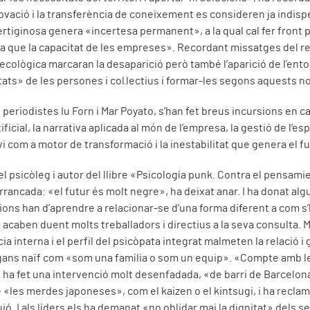
novació i la transferència de coneixement es consideren ja indispe
ertiginosa genera «incertesa permanent», a la qual cal fer front 
a que la capacitat de les empreses». Recordant missatges del r
ó ecològica marcaran la desaparició però també l’aparició de l’entor
litats» de les persones i col·lectius i formar-les segons aquests 
 periodistes Iu Forn i Mar Poyato, s’han fet breus incursions en c
tificial, la narrativa aplicada al món de l’empresa, la gestió de l’e
i com a motor de transformació i la inestabilitat que genera el fu
el psicòleg i autor del llibre «Psicología punk. Contra el pensamie
arrancada: «el futur és molt negre», ha deixat anar. I ha donat al
ions han d’aprendre a relacionar-se d’una forma diferent a com s
aben duent molts treballadors i directius a la seva consulta. Ma
 interna i el perfil del psicòpata integrat malmeten la relació i 
gans naïf com «som una família o som un equip». «Compte amb 
 ha fet una intervenció molt desenfadada, «de barri de Barcelona
«les merdes japoneses», com el kaizen o el kintsugi, i ha recla
uió. I als líders els ha demanat «no oblidar mai la dignitat» dels 