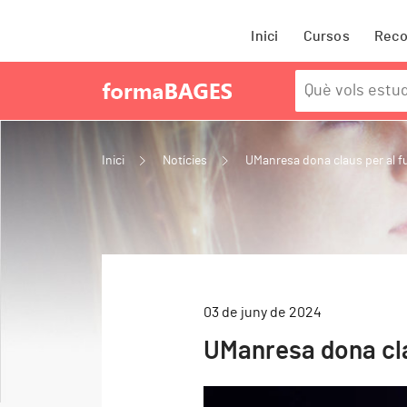
Inici
Cursos
Rec
Inici
Notícies
UManresa dona claus per al f
03 de juny de 2024
UManresa dona cla