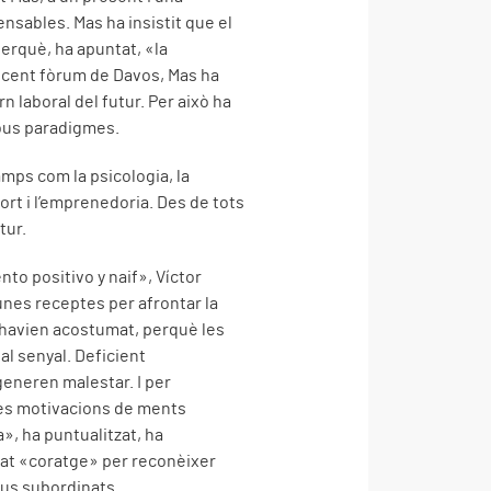
nsables. Mas ha insistit que el
perquè, ha apuntat, «la
ecent fòrum de Davos, Mas ha
n laboral del futur. Per això ha
nous paradigmes.
amps com la psicologia, la
sport i l’emprenedoria. Des de tots
tur.
nto positivo y naif», Víctor
gunes receptes per afrontar la
’havien acostumat, perquè les
l senyal. Deficient
generen malestar. I per
les motivacions de ments
», ha puntualitzat, ha
mat «coratge» per reconèixer
seus subordinats.