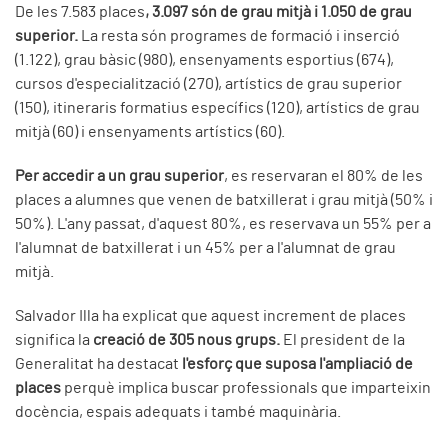
De les 7.583 places
, 3.097 són de grau mitjà i 1.050 de grau
superior.
La resta són programes de formació i inserció
(1.122), grau bàsic (980), ensenyaments esportius (674),
cursos d'especialització (270), artístics de grau superior
(150), itineraris formatius específics (120), artístics de grau
mitjà (60) i ensenyaments artístics (60).
Per accedir a un grau superior
, es reservaran el 80% de les
places a alumnes que venen de batxillerat i grau mitjà (50% i
50%). L'any passat, d'aquest 80%, es reservava un 55% per a
l'alumnat de batxillerat i un 45% per a l'alumnat de grau
mitjà.
Salvador Illa ha explicat que aquest increment de places
significa la
creació de 305 nous grups.
El president de la
Generalitat ha destacat
l'esforç que suposa l'ampliació de
places
perquè implica buscar professionals que imparteixin
docència, espais adequats i també maquinària.