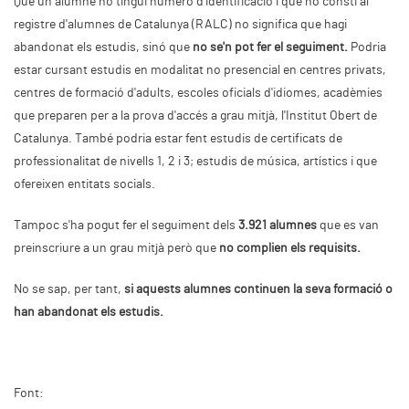
Que un alumne no tingui número d'identificació i que no consti al
registre d'alumnes de Catalunya (RALC) no significa que hagi
abandonat els estudis, sinó que
no se'n pot fer el seguiment.
Podria
estar cursant estudis en modalitat no presencial en centres privats,
centres de formació d'adults, escoles oficials d'idiomes, acadèmies
que preparen per a la prova d'accés a grau mitjà, l'Institut Obert de
Catalunya. També podria estar fent estudis de certificats de
professionalitat de nivells 1, 2 i 3; estudis de música, artístics i que
ofereixen entitats socials.
Tampoc s'ha pogut fer el seguiment dels
3.921 alumnes
que es van
preinscriure a un grau mitjà però que
no complien els requisits.
No se sap, per tant,
si aquests alumnes continuen la seva formació o
han abandonat els estudis.
Font: