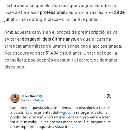
Illa ha destacat que els alumnes que vulguin estudiar un
cicle de formació
professional
sabran, com a màxim el
29 de
juliol
, si han obtingut plaça en un centre públic.
Amb aquests canvis en el procés de preinscripció, es vol
evitar el
desgavell dels últims anys,
en què
el curs ha
arrencat amb milers d'alumnes sense cap plaça assignada
.
Aquest curs van ser 31.404 estudiants. Un fet pel qual la
consellera, poc després d'assumir el càrrec, va demanar
disculpes.