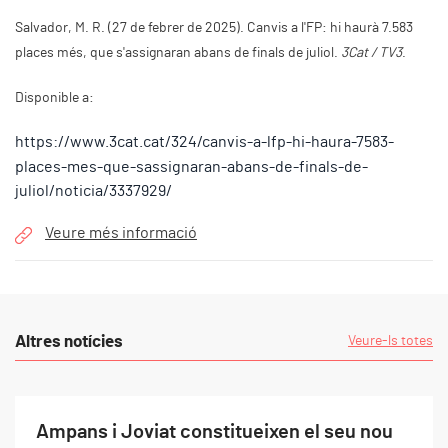
Salvador, M. R. (27 de febrer de 2025). Canvis a l'FP: hi haurà 7.583
places més, que s'assignaran abans de finals de juliol.
3Cat / TV3
.
Disponible a:
https://www.3cat.cat/324/canvis-a-lfp-hi-haura-7583-
places-mes-que-sassignaran-abans-de-finals-de-
juliol/noticia/3337929/
Veure més informació
Altres notícies
Veure-ls totes
Ampans i Joviat constitueixen el seu nou