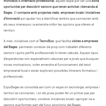
motivació o orientació professional
, aquest espai pot ser una
bona
oportunitat per descobrir sectors que tenen activitat i demanda al
Bages
. El
contacte amb projectes reals, empreses locals i iniciatives
d’innovació
pot ajudar-los a identificar àmbits que connecten amb
els seus interessos i a entendre millor les opcions que ofereix el
territori.
A més, iniciatives com el
TecnoBus
, que facilita
visites a empreses
del Bages
, permeten conèixer de prop com treballen diferents
sectors i quins perfils professionals hi tenen cabuda. Aquest tipus
d’experiències són especialment valuoses per a joves que busquen
noves motivacions, volen entendre el funcionament del teixit
empresarial local o estan explorant possibles itineraris formatius i
professionals.
ExpoBages es consolida així com un espai on tecnologia, empresa i
territori es connecten, i on els joves poden fer un primer pas per
descobrir oportunitats, conèixer iniciatives locals i apropar-se a
sectors que formen part del futur econòmic del Bages.