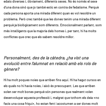
edats diverses i, òbviament, diferents sexes. No és només el sexe
d’una dona sinó que jo també estic en contra de l’edatisme. Perquè
cada persona aporta una mirada diferent quan es vol resoldre un
problema. Però crec també que les dones tenim una mirada diferent
perquè ja biològicament som diferents. Emocionalment parlant, som
més intel·ligents que la majoria dels homes i, per tant, hi ha molts
conflictes que crec que els sabem resoldre millor.
Personalment, des de la càtedra, ¿ha vist una
evolució entre l’alumnat en relació amb els rols de
gènere?
Hi ha molt poques noies que arriben
fins
aquí. Hi ha hagut cursos en
els quals no hi havia noies, i això és preocupant. Les que arriben
solen ser molt bones perquè són persones que realment volen
desenvolupar aquesta professió i, malgrat que tothom els deia «no
facis una cosa friqui», ho estan fent i acostumen a ser dones molt