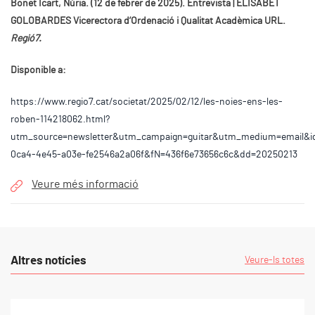
Bonet Icart, Núria. (12 de febrer de 2025). Entrevista | ELISABET
GOLOBARDES Vicerectora d’Ordenació i Qualitat Acadèmica URL.
Regió7.
Disponible a:
https://www.regio7.cat/societat/2025/02/12/les-noies-ens-les-
roben-114218062.html?
utm_source=newsletter&utm_campaign=guitar&utm_medium=email&i
0ca4-4e45-a03e-fe2546a2a06f&fN=436f6e73656c6c&dd=20250213
Veure més informació
Altres notícies
Veure-ls totes