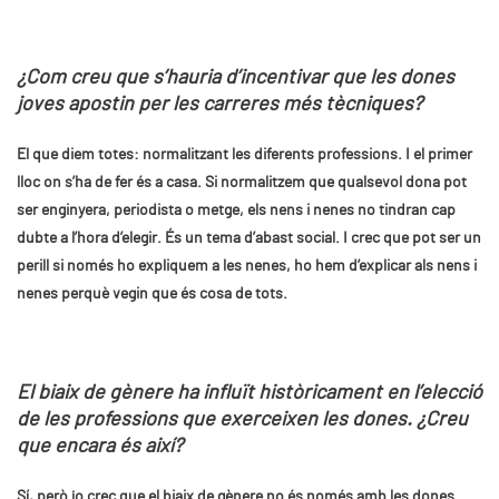
¿Com creu que s’hauria d’incentivar que les dones
joves apostin per les carreres més tècniques?
El que diem totes: normalitzant les diferents professions. I el primer
lloc on s’ha de fer és a casa. Si normalitzem que qualsevol dona pot
ser enginyera, periodista o metge, els nens i nenes no tindran cap
dubte a l’hora d’elegir. És un tema d’abast social. I crec que pot ser un
perill si només ho expliquem a les nenes, ho hem d’explicar als nens i
nenes perquè vegin que és cosa de tots.
El biaix de gènere ha influït històricament en l’elecció
de les professions que exerceixen les dones. ¿Creu
que encara és així?
Sí, però jo crec que el biaix de gènere no és només amb les dones