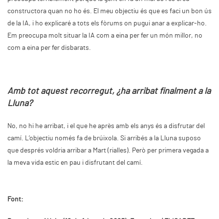
constructora quan no ho és. El meu objectiu és que es faci un bon ús
de la IA, i ho explicaré a tots els fòrums on pugui anar a explicar-ho.
Em preocupa molt situar la IA com a eina per fer un món millor, no
com a eina per fer disbarats.
Amb tot aquest recorregut, ¿ha arribat finalment a la
Lluna?
No, no hi he arribat, i el que he après amb els anys és a disfrutar del
camí. L’objectiu només fa de brúixola. Si arribés a la Lluna suposo
que després voldria arribar a Mart (rialles). Però per primera vegada a
la meva vida estic en pau i disfrutant del camí.
Font: