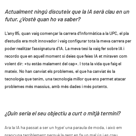
Actualment ningú discuteix que la IA serà clau en un
futur. ¿Vostè quan ho va saber?
L’any 85, quan vaig començar la carrera d’Informàtica a la UPC, el pla
d’estudis era molt innovador i vaig configurar tota la meva carrera per
poder realitzar l’assignatura d’IA. La meva tesi la vaig fer sobre IA i
recordo que en aquell moment si deies que feies IA et miraven com
volent dir: «tu estàs malament del cap». I tota la vida que faig el
mateix. No han canviat els problemes, el que ha canviat és la
tecnologia que tenim, una tecnologia millor que ens permet atacar
problemes més massius, amb més dades i més potents.
¿Quin seria el seu objectiu a curt o mitjà termini?
Ara la IA ha passat a ser un hype’ una paraula de moda, i això em
preocupa terriblement perquè la gent en fa un mal ús i es creu