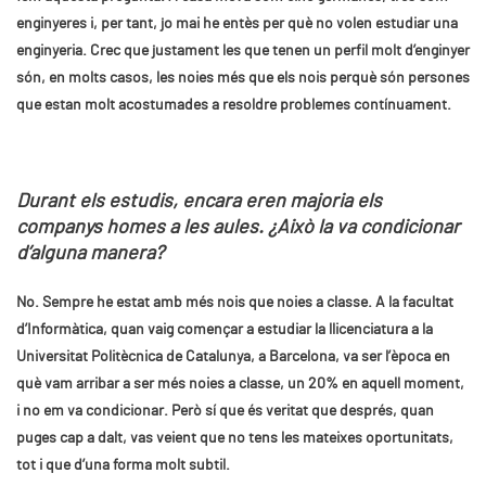
enginyeres i, per tant, jo mai he entès per què no volen estudiar una
enginyeria. Crec que justament les que tenen un perfil molt d’enginyer
són, en molts casos, les noies més que els nois perquè són persones
que estan molt acostumades a resoldre problemes contínuament.
Durant els estudis, encara eren majoria els
companys homes a les aules. ¿Això la va condicionar
d’alguna manera?
No. Sempre he estat amb més nois que noies a classe. A la facultat
d’Informàtica, quan vaig començar a estudiar la llicenciatura a la
Universitat Politècnica de Catalunya, a Barcelona, va ser l’època en
què vam arribar a ser més noies a classe, un 20% en aquell moment,
i no em va condicionar. Però sí que és veritat que després, quan
puges cap a dalt, vas veient que no tens les mateixes oportunitats,
tot i que d’una forma molt subtil.