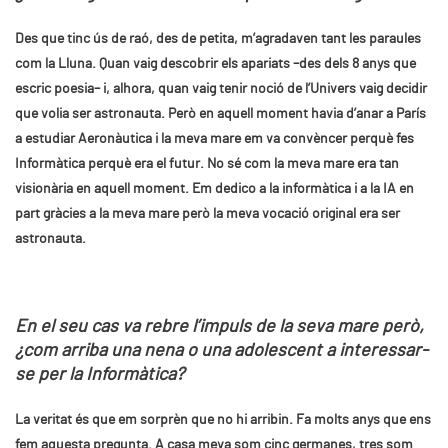
Des que tinc ús de raó, des de petita, m’agradaven tant les paraules
com la Lluna. Quan vaig descobrir els apariats –des dels 8 anys que
escric poesia– i, alhora, quan vaig tenir noció de l’Univers vaig decidir
que volia ser astronauta. Però en aquell moment havia d’anar a París
a estudiar Aeronàutica i la meva mare em va convèncer perquè fes
Informàtica perquè era el futur. No sé com la meva mare era tan
visionària en aquell moment. Em dedico a la informàtica i a la IA en
part gràcies a la meva mare però la meva vocació original era ser
astronauta.
En el seu cas va rebre l’impuls de la seva mare però,
¿com arriba una nena o una adolescent a interessar-
se per la Informàtica?
La veritat és que em sorprèn que no hi arribin. Fa molts anys que ens
fem aquesta pregunta. A casa meva som cinc germanes, tres som