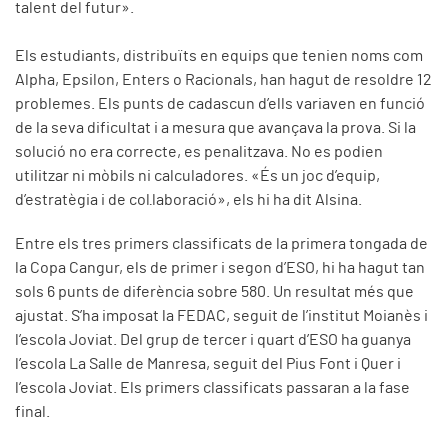
talent del futur».
Els estudiants, distribuïts en equips que tenien noms com
Alpha, Epsilon, Enters o Racionals, han hagut de resoldre 12
problemes. Els punts de cadascun d’ells variaven en funció
de la seva dificultat i a mesura que avançava la prova. Si la
solució no era correcte, es penalitzava. No es podien
utilitzar ni mòbils ni calculadores. «És un joc d’equip,
d’estratègia i de col·laboració», els hi ha dit Alsina.
Entre els tres primers classificats de la primera tongada de
la Copa Cangur, els de primer i segon d’ESO, hi ha hagut tan
sols 6 punts de diferència sobre 580. Un resultat més que
ajustat. S’ha imposat la FEDAC, seguit de l’institut Moianès i
l’escola Joviat. Del grup de tercer i quart d’ESO ha guanya
l’escola La Salle de Manresa, seguit del Pius Font i Quer i
l’escola Joviat. Els primers classificats passaran a la fase
final.