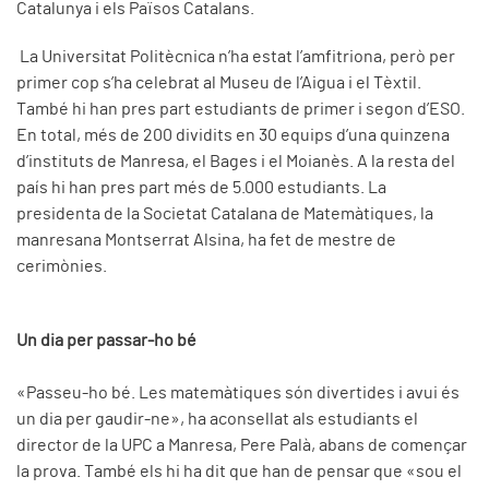
Catalunya i els Països Catalans.
La Universitat Politècnica n’ha estat l’amfitriona, però per
primer cop s’ha celebrat al Museu de l’Aigua i el Tèxtil.
També hi han pres part estudiants de primer i segon d’ESO.
En total, més de 200 dividits en 30 equips d’una quinzena
d’instituts de Manresa, el Bages i el Moianès. A la resta del
país hi han pres part més de 5.000 estudiants. La
presidenta de la Societat Catalana de Matemàtiques, la
manresana Montserrat Alsina, ha fet de mestre de
cerimònies.
Un dia per passar-ho bé
«Passeu-ho bé. Les matemàtiques són divertides i avui és
un dia per gaudir-ne», ha aconsellat als estudiants el
director de la UPC a Manresa, Pere Palà, abans de començar
la prova. També els hi ha dit que han de pensar que «sou el