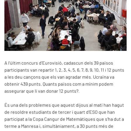
A l’últim concurs d’Eurovisió, cadascun dels 39 països
participants van repartir 1, 2, 3, 4, 5, 6, 7, 8, 9, 10, 11 i 12 punts
a les deu cançons que els van agradar més. Ucraïna va
obtenir 439 punts. Quants països com a mínim podem
assegurar que li van donar 12 punts?.
És una dels problemes que aquest dijous al matí han hagut
de resoldre estudiants de tercer i quart d’ESO que han
participat a la Copa Cangur de Matemàtiques que s’ha dut a
terme a Manresa i, simultàniament, a 30 punts més de