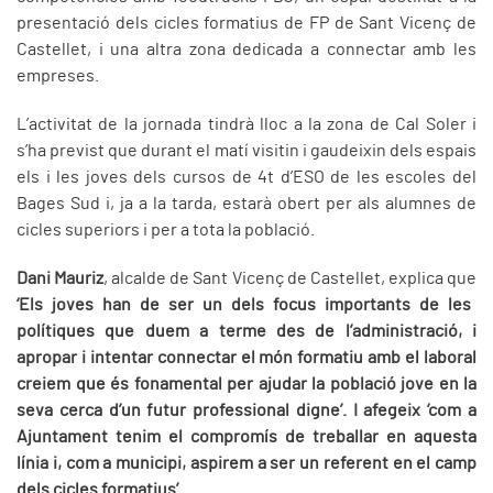
presentació dels cicles formatius de FP de Sant Vicenç de
Castellet, i una altra zona dedicada a connectar amb les
empreses.
L’activitat de la jornada tindrà lloc a la zona de Cal Soler i
s’ha previst que durant el matí visitin i gaudeixin dels espais
els i les joves dels cursos de 4t d’ESO de les escoles del
Bages Sud i, ja a la tarda, estarà obert per als alumnes de
cicles superiors i per a tota la població.
Dani Mauriz
, alcalde de Sant Vicenç de Castellet, explica que
‘Els joves han de ser un dels focus importants de les
polítiques que duem a terme des de l’administració, i
apropar i intentar connectar el món formatiu amb el laboral
creiem que és fonamental per ajudar la població jove en la
seva cerca d’un futur professional digne’. I afegeix ‘com a
Ajuntament tenim el compromís de treballar en aquesta
línia i, com a municipi, aspirem a ser un referent en el camp
dels cicles formatius’.