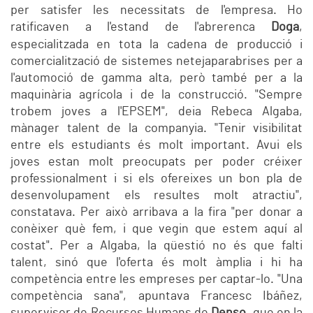
per satisfer les necessitats de l'empresa. Ho
ratificaven a l'estand de l'abrerenca
Doga
,
especialitzada en tota la cadena de producció i
comercialització de sistemes netejaparabrises per a
l'automoció de gamma alta, però també per a la
maquinària agrícola i de la construcció. "Sempre
trobem joves a l'EPSEM", deia Rebeca Algaba,
mànager talent de la companyia. "Tenir visibilitat
entre els estudiants és molt important. Avui els
joves estan molt preocupats per poder créixer
professionalment i si els ofereixes un bon pla de
desenvolupament els resultes molt atractiu",
constatava. Per això arribava a la fira "per donar a
conèixer què fem, i que vegin que estem aquí al
costat". Per a Algaba, la qüestió no és que falti
talent, sinó que l'oferta és molt àmplia i hi ha
competència entre les empreses per captar-lo. "Una
competència sana", apuntava Francesc Ibáñez,