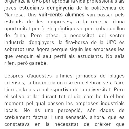
organitza la
UPC
per apropar la vida professionals als
joves
estudiants d'enginyeria
de la politècnica de
Manresa. Uns
vuit-cents alumnes
van passar pels
estands de les empreses, a la recerca d'una
oportunitat per fer-hi pràctiques o per trobar un lloc
de feina. Però atesa la necessitat del sector
industrial d'enginyers, la fira-borsa de la UPC és
sobretot una àgora perquè siguin les empreses les
que venguin el seu perfil als estudiants. No se'ls
rifen, però gairebé.
Després d'aquestes últimes jornades de pluges
intenses, la fira corria un risc en celebrar-se a l'aire
lliure, a la pista poliesportiva de la universitat. Però
el sol va brillar durant tot el dia, com ho fa el bon
moment pel qual passen les empreses industrials
locals. No és una percepció; són dades de
creixement factual i una sensació, alhora, que es
constatava en la necessitat de créixer que