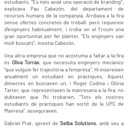
estudiants. "És més aviat una operació de branding",
explicava Pau Cabezón, del departament de
recursos humans de la companyia. Arribava a la fira
sense ofertes concretes de treball, però requereix
d'enginyers habitualment, i troba en el f`roum una
gran oportunitat per fer planter. "Els enginyers van
molt buscats", insistia Cabezón.
Una altra empresa que no acostuma a faltar a la fira
és
Oliva Torras
, que necessita enginyers mecànics
"que vulguin fer trajectòria a l'empresa". Hi insereixen
anualment un estudiant en pràctiques. Aquest
dimecres en buscaven un, i Roger Codina i Glòria
Tarter, que representaven la manresana a la fira, no
dubtaven que l'hi trobarien. "Tots els nostres
estudiants de pràctiques han sortit de la UPC de
Manresa", asseguraven.
Gabriel Prat, gerent de
Selba Solutions
, amb seu a