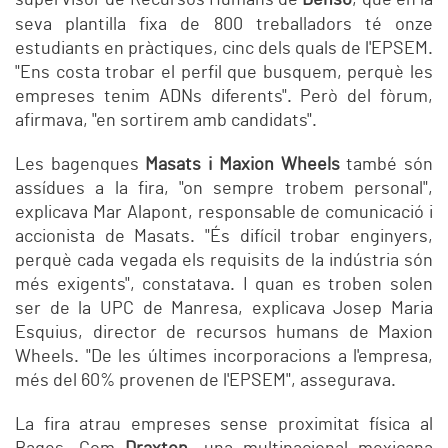
supervisor de Recursos Humans de
Denso
, que en la
seva plantilla fixa de 800 treballadors té onze
estudiants en pràctiques, cinc dels quals de l'EPSEM.
"Ens costa trobar el perfil que busquem, perquè les
empreses tenim ADNs diferents". Però del fòrum,
afirmava, "en sortirem amb candidats".
Les bagenques
Masats i Maxion Wheels
també són
assídues a la fira, "on sempre trobem personal",
explicava Mar Alapont, responsable de comunicació i
accionista de Masats. "És difícil trobar enginyers,
perquè cada vegada els requisits de la indústria són
més exigents", constatava. I quan es troben solen
ser de la UPC de Manresa, explicava Josep Maria
Esquius, director de recursos humans de Maxion
Wheels. "De les últimes incorporacions a l'empresa,
més del 60% provenen de l'EPSEM", assegurava.
La fira atrau empreses sense proximitat física al