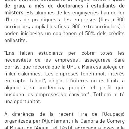
de grau, a més de doctorands i estudiants de
màsters
. Els alumnes de les enginyeries han de fer
d'hores de pràctiques a les empreses (fins a 360
curriculars, ampliables fins a 900 extracurriculars), i
poden iniciar-les un cop tenen el 50% dels crèdits
enllestits.
"Ens falten estudiants per cobrir totes les
necessitats de les empreses", assegurava Sara
Borràs, que recorda que la UPC a Manresa aplega un
miler d'alumnes. "Les empreses tenen molt interès
en captar talent", afegia. I l'interès no es limita a
alguna àrea acadèmica, perquè "el perfil que
busquen les empreses va canviant". Tothom hi té
una oportunitat.
A diferència de la recent Fira de l'Ocupació
organitzada per l'Ajuntament i la Cambra de Comerç
al Museu de l'Aigua i el Tèxtil, adreçada a joves a la