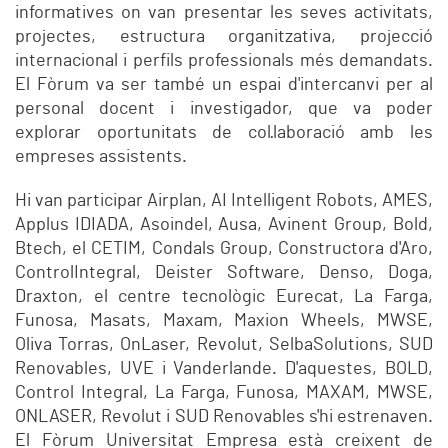
informatives on van presentar les seves activitats,
projectes, estructura organitzativa, projecció
internacional i perfils professionals més demandats.
El Fòrum va ser també un espai d'intercanvi per al
personal docent i investigador, que va poder
explorar oportunitats de col·laboració amb les
empreses assistents.
Hi van participar Airplan, AI Intelligent Robots, AMES,
Applus IDIADA, Asoindel, Ausa, Avinent Group, Bold,
Btech, el CETIM, Condals Group, Constructora d'Aro,
ControlIntegral, Deister Software, Denso, Doga,
Draxton, el centre tecnològic Eurecat, La Farga,
Funosa, Masats, Maxam, Maxion Wheels, MWSE,
Oliva Torras, OnLaser, Revolut, SelbaSolutions, SUD
Renovables, UVE i Vanderlande. D'aquestes, BOLD,
Control Integral, La Farga, Funosa, MAXAM, MWSE,
ONLASER, Revolut i SUD Renovables s'hi estrenaven.
El Fòrum Universitat Empresa està creixent de