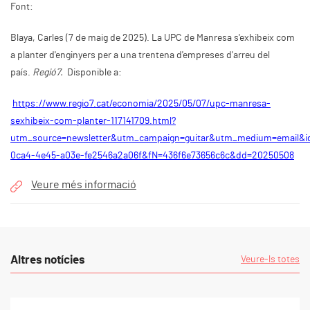
Font:
Blaya, Carles (7 de maig de 2025). La UPC de Manresa s'exhibeix com
a planter d'enginyers per a una trentena d'empreses d'arreu del
país.
Regió7.
Disponible a:
https://www.regio7.cat/economia/2025/05/07/upc-manresa-
sexhibeix-com-planter-117141709.html?
utm_source=newsletter&utm_campaign=guitar&utm_medium=email&i
0ca4-4e45-a03e-fe2546a2a06f&fN=436f6e73656c6c&dd=20250508
Veure més informació
Altres notícies
Veure-ls totes