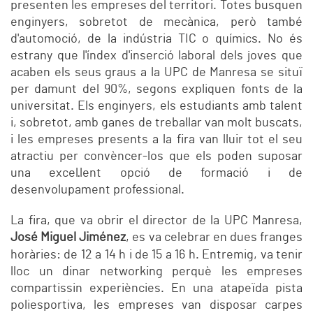
presenten les empreses del territori. Totes busquen
enginyers, sobretot de mecànica, però també
d'automoció, de la indústria TIC o químics. No és
estrany que l'índex d'inserció laboral dels joves que
acaben els seus graus a la UPC de Manresa se situï
per damunt del 90%, segons expliquen fonts de la
universitat. Els enginyers, els estudiants amb talent
i, sobretot, amb ganes de treballar van molt buscats,
i les empreses presents a la fira van lluir tot el seu
atractiu per convèncer-los que els poden suposar
una excel·lent opció de formació i de
desenvolupament professional.
La fira, que va obrir el director de la UPC Manresa,
José Miguel Jiménez
, es va celebrar en dues franges
horàries: de 12 a 14 h i de 15 a 16 h. Entremig, va tenir
lloc un dinar networking perquè les empreses
compartissin experiències. En una atapeïda pista
poliesportiva, les empreses van disposar carpes