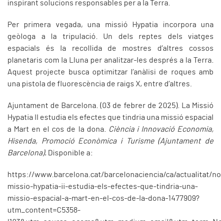
inspirant solucions responsables per a la Terra.
Per primera vegada, una missió Hypatia incorpora una
geòloga a la tripulació. Un dels reptes dels viatges
espacials és la recollida de mostres d’altres cossos
planetaris com la Lluna per analitzar-les després a la Terra.
Aquest projecte busca optimitzar l’anàlisi de roques amb
una pistola de fluorescència de raigs X, entre d’altres.
Ajuntament de Barcelona. (03 de febrer de 2025). La Missió
Hypatia II estudia els efectes que tindria una missió espacial
a Mart en el cos de la dona.
Ciència i Innovació Economia,
Hisenda, Promoció Econòmica i Turisme (Ajuntament de
Barcelona).
Disponible a:
https://www.barcelona.cat/barcelonaciencia/ca/actualitat/not
missio-hypatia-ii-estudia-els-efectes-que-tindria-una-
missio-espacial-a-mart-en-el-cos-de-la-dona-1477909?
utm_content=C5358-