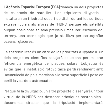
L’Agència Espacial Europea (ESA)
finança un dels projectes
de calibració de satèl·lits. Les tripulants d’Hypatia II
instal·laran un tríedre al desert de Utah, durant les sortides
extravehiculars als afores de l’MDRS, perquè els satèl·lits
puguin posicionar-se amb precisió i mesurar l’elevació del
terreny, una tecnologia que ja s’utilitza per cartografiar
oceans i glaceres.
La sostenibilitat és un altre de les prioritats d’Hypatia II. Un
dels projectes científics assajarà solucions per millorar
l’eficiència energètica de plaques solars. L’objectiu és
evitar que la instal·lació fotovoltaica perdi rendiment amb
l’acumulació de pols marciana a la seva superfície i posa en
perill la vida dels astronautes.
Pel que fa la divulgació, un altre projecte dissenyarà un tour
virtual de la MDRS per destacar pràctiques sostenibles i
d’economia circular que la tripulació implementarà,