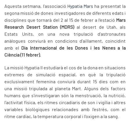
Aquesta setmana, l’associació
Hypatia Mars
ha presentat la
segona missió de dones investigadores de diferents edats i
disciplines que tornarà del 2 al 15 de febrer a l’estació
Mars
Research Desert Station (MDRS)
al desert de Utah, als
Estats Units, on una nova tripulació d’astronautes
anàlogues conviurà en condicions d’aïllament, coincidint
amb el
Dia Internacional de les Dones i les Nenes a la
Ciència (11 febrer).
La missió Hypatia II estudiarà el cos de la dona en situacions
extremes de simulació espacial, en què la tripulació
exclusivament femenina conviurà durant 15 dies com en
una missió tripulada al planeta Mart. Alguns dels factors
humans que s’investigaran són la menstruació, la nutrició,
l’activitat física, els ritmes circadiaris de son i vigília i altres
variables biològiques relacionades amb l’estrès, com el
ritme cardíac, la temperatura corporal i l’oxigen a la sang.